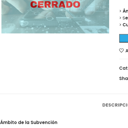
>
Á
> S
e
>
Cu
A
Cat
Sha
DESCRIPC
Ámbito de la Subvención