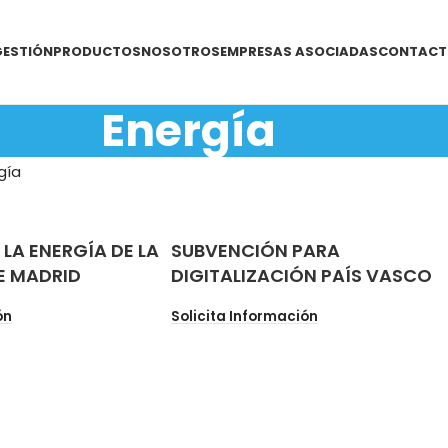
GESTIÓN
PRODUCTOS
NOSOTROS
EMPRESAS ASOCIADAS
CONTACT
Energía
gía
LA ENERGÍA DE LA
SUBVENCIÓN PARA
E MADRID
DIGITALIZACIÓN PAÍS VASCO
ón
Solicita Información