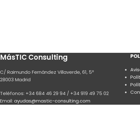
MásTIC Consulting
POL
Avis
C/ Raimundo Fernández Villaverde, 61, 5º
Polí
28003 Madrid
Polí
Con
Teléfonos: +34 684 46 29 94 / +34 919 49 75 02
Email:
ayudas@mastic-consulting.com